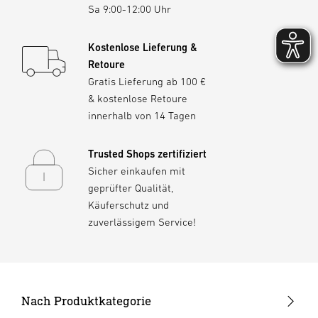
Zu den Starter-Sets
reicht ein 35 W Netzteil.
Sa 9:00-12:00 Uhr
Kostenlose Lieferung &
Retoure
Gratis Lieferung ab 100 €
& kostenlose Retoure
innerhalb von 14 Tagen
Trusted Shops zertifiziert
Sicher einkaufen mit
geprüfter Qualität,
Käuferschutz und
zuverlässigem Service!
Nach Produktkategorie