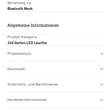
Vernetzung via
Bluetooth Mesh
Allgemeine Informationen
Produkt Kategorie
24V-Garten LED Leuchte
Produktdetails
Downloads
Herstellergarantie
(PDF, 273 KB)
Sicherheits- und Warnhinweise
Download starten
1. Wichtige Produktinformation
Herstellerinformationen
Bitte sorgfältig lesen! Urheberrechtlich geschützt.
Datenblatt
(PDF, 1064 KB)
Nachdruck, auch auszugsweise, nur mit unserer
Download starten
Plug&Play - Einfache
Hersteller
True Color