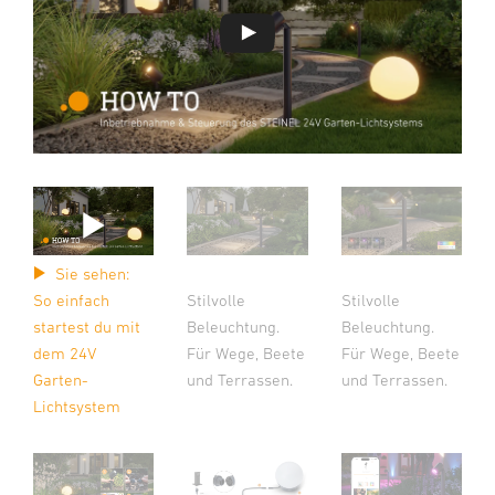
Sie sehen:
So einfach
Stilvolle
Stilvolle
startest du mit
Beleuchtung.
Beleuchtung.
dem 24V
Für Wege, Beete
Für Wege, Beete
Garten-
und Terrassen.
und Terrassen.
Lichtsystem