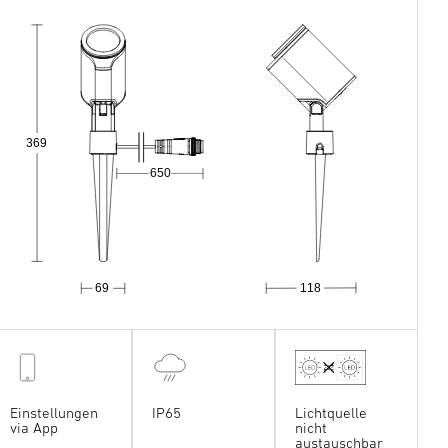
369
650
69
118
Einstellungen
IP65
Lichtquelle
via App
nicht
austauschbar