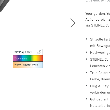
EAN 40078410
Your garden. Y
Außenbereich z
via STEINEL Co
Stilvolle f
mit Bewegu
Hochwertige
STEINEL Con
Leuchten vi
True Color:
Farbe, dimm
Plug & Play
verbinden u
Gut geplant:
Netzteil erf