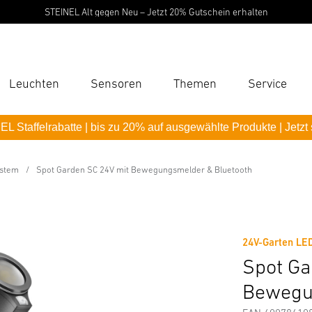
STEINEL Alt gegen Neu – Jetzt 20% Gutschein erhalten
Leuchten
Sensoren
Themen
Service
Suc
L Staffelrabatte | bis zu 20% auf ausgewählte Produkte | Jetzt
Suche
it Bewegungsmelder & Bluetooth
B
ystem
Spot Garden SC 24V mit Bewegungsmelder & Bluetooth
Downloads
Sicherheits- und Warnhinweise
Herstellerinf
P
Pas
24V-Garten LE
Spot Ga
Bewegu