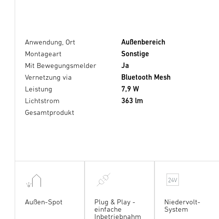
Anwendung, Ort
Außenbereich
Montageart
Sonstige
Mit Bewegungsmelder
Ja
Vernetzung via
Bluetooth Mesh
Leistung
7,9 W
Lichtstrom
363 lm
Gesamtprodukt
Außen-Spot
Plug & Play -
Niedervolt-
einfache
System
Inbetriebnahm