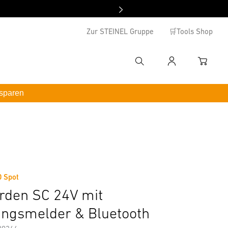
Zur STEINEL Gruppe
🛒Tools Shop
Suche
Anmelden
WAREN
hbegriff eingeben
 sparen
enutzername
*inkl. MwSt. / kostenloser Versand ab 100 €
ormationen
Zubehör
asswort
swort vergessen ?
D Spot
rden SC 24V mit
Anmelden
ngsmelder & Bluetooth