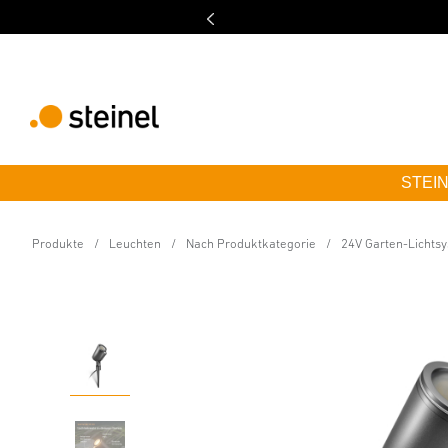
STEINE
24V-Garten LED Spot
Spot Garden SC 24V m
Produkte
Leuchten
Nach Produktkategorie
24V Garten-Lichts
Eigenschaften
Technische Daten
Produktdetails