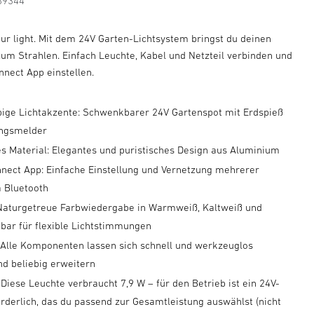
89344
our light. Mit dem 24V Garten-Lichtsystem bringst du deinen
um Strahlen. Einfach Leuchte, Kabel und Netzteil verbinden und
nnect App einstellen.
arbige Lichtakzente: Schwenkbarer 24V Gartenspot mit Erdspieß
ngsmelder
s Material: Elegantes und puristisches Design aus Aluminium
nect App: Einfache Einstellung und Vernetzung mehrerer
a Bluetooth
 Naturgetreue Farbwiedergabe in Warmweiß, Kaltweiß und
bar für flexible Lichtstimmungen
: Alle Komponenten lassen sich schnell und werkzeuglos
nd beliebig erweitern
 Diese Leuchte verbraucht 7,9 W – für den Betrieb ist ein 24V-
orderlich, das du passend zur Gesamtleistung auswählst (nicht