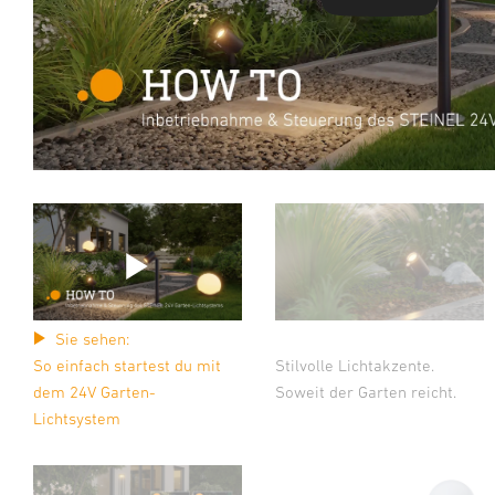
Sie sehen:
So einfach startest du mit
Stilvolle Lichtakzente.
dem 24V Garten-
Soweit der Garten reicht.
Lichtsystem