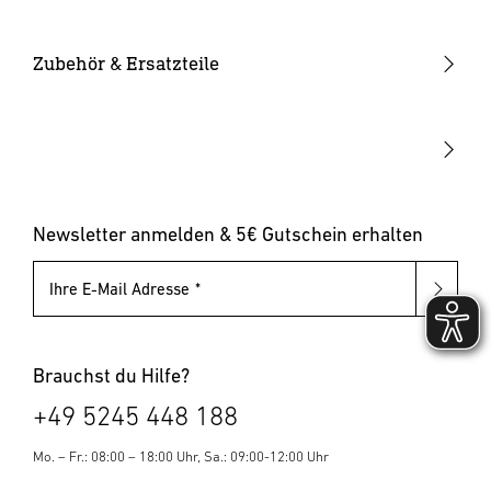
Smarte Leuchten
Eckwandhalter
Bewegungsmelder außen
Solarleuchten
Leuchtmittel
Bewegungsmelder innen
Zubehör & Ersatzteile
Up-/Downlights
Sonstiges
Dämmerungsschalter
Hausnummernleuchten
Leuchten mit austauschbarem Leuchtmittel
Pollerleuchten
Newsletter anmelden & 5€ Gutschein erhalten
Ihre E-Mail Adresse
Brauchst du Hilfe?
+49 5245 448 188
Mo. – Fr.: 08:00 – 18:00 Uhr, Sa.: 09:00-12:00 Uhr