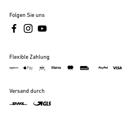
Folgen Sie uns
Flexible Zahlung
×
×
×
XLED ONE S anthrazit
LS 150 S schwarz
LS 300 S schwarz
Versand durch