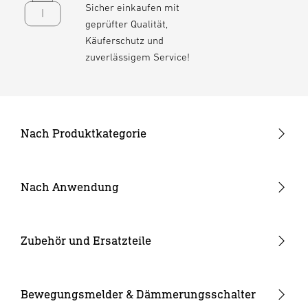
Sicher einkaufen mit
geprüfter Qualität,
Käuferschutz und
zuverlässigem Service!
Nach Produktkategorie
Neuheiten
24V Garten-Lichtsystem
Nach Anwendung
Außenleuchten
Garten & Terrasse
Strahler und Spots
Hauseingang
Zubehör und Ersatzteile
Innenleuchten
Hof & Einfahrt
24V Zubehör
Kameraleuchten
Ersatzgläser
Bewegungsmelder & Dämmerungsschalter