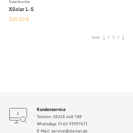
Solarleuchte
XSolar L-S
245,00 €
Seite
1
2
3
Kundenservice
Telefon:
05245 448 188
WhatsApp:
0160 93957671
E-Mail:
service@steinel.de