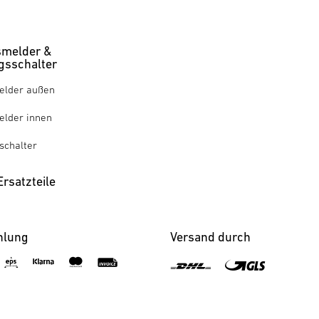
melder &
sschalter
lder außen
lder innen
chalter
rsatzteile
hlung
Versand durch