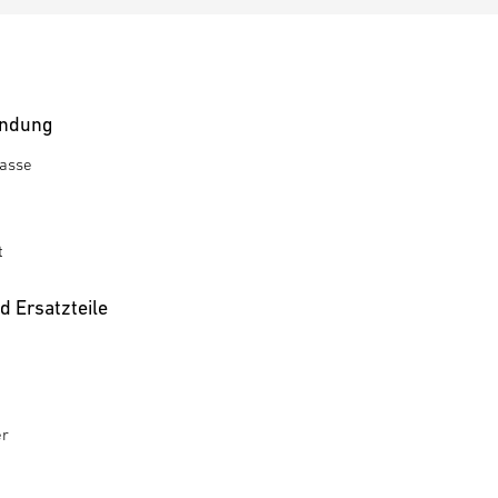
ndung
rasse
t
 Ersatzteile
er