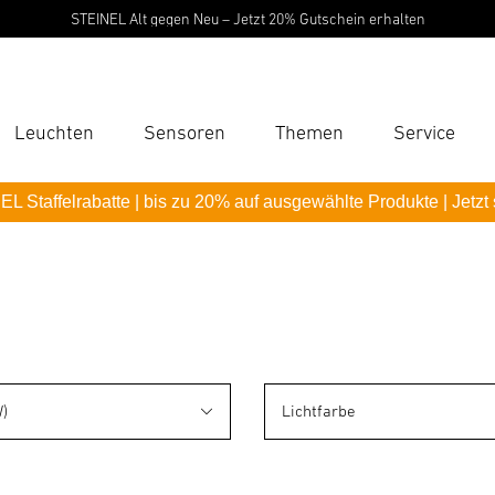
STEINEL Alt gegen Neu – Jetzt 20% Gutschein erhalten
Leuchten
Sensoren
Themen
Service
Suc
L Staffelrabatte | bis zu 20% auf ausgewählte Produkte | Jetzt
Suche
B
P
Pas
)
Lichtfarbe