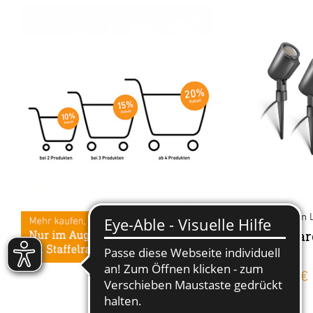
24V-Garten 
Spot Gar
Set
219,00 €