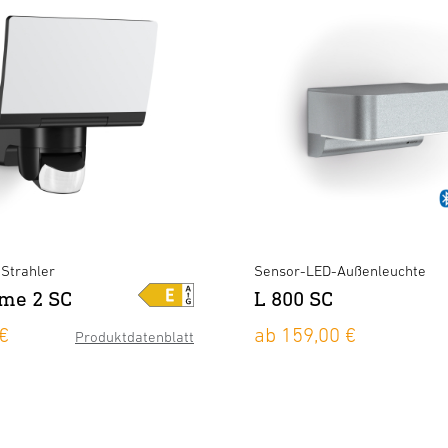
Strahler
Sensor-LED-Außenleuchte
me 2 SC
L 800 SC
€
ab 159,00 €
Produktdatenblatt
XLED home 2 S schwarz
×