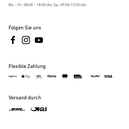
Mo. – Fr.: 08:00 – 18:00 Uhr, Sa.: 09:00-12:00 Uhr
Folgen Sie uns
Flexible Zahlung
×
XLED home 2 XL S
×
×
XLED curved S anthrazit
LS 150 S schwarz
schwarz
Versand durch