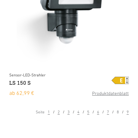
Sensor-LED-Strahler
LS 150 S
ab 62,99 €
Produktdatenblatt
Seite
1
2
3
4
5
6
7
8
9