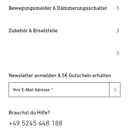
Kameraleuchten
Ersatzgläser
Bewegungsmelder & Dämmerungsschalter
Smarte Leuchten
Eckwandhalter
Bewegungsmelder außen
Solarleuchten
Leuchtmittel
Bewegungsmelder innen
Zubehör & Ersatzteile
Up-/Downlights
Sonstiges
Dämmerungsschalter
Hausnummernleuchten
Leuchten mit austauschbarem Leuchtmittel
Pollerleuchten
Newsletter anmelden & 5€ Gutschein erhalten
Ihre E-Mail Adresse
Brauchst du Hilfe?
+49 5245 448 188