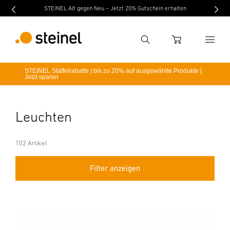
STEINEL Alt gegen Neu – Jetzt 20% Gutschein erhalten
Suche
WARENKORB
STEINEL Staffelrabatte | bis zu 20% auf ausgewählte Produkte |
Jetzt sparen
Suchbegriff eingeben
Suche
Leuchten
102 Artikel
Filter anzeigen