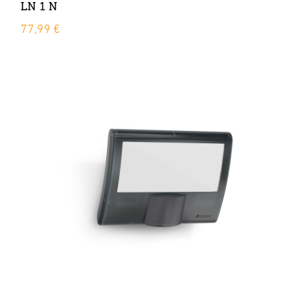
LN 1 N
77,99 €