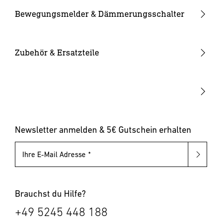
Kameraleuchten
Ersatzgläser
Bewegungsmelder & Dämmerungsschalter
Smarte Leuchten
Eckwandhalter
Bewegungsmelder außen
Solarleuchten
Leuchtmittel
Bewegungsmelder innen
Zubehör & Ersatzteile
Up-/Downlights
Sonstiges
Dämmerungsschalter
Hausnummernleuchten
Leuchten mit austauschbarem Leuchtmittel
Pollerleuchten
Newsletter anmelden & 5€ Gutschein erhalten
Ihre E-Mail Adresse
Brauchst du Hilfe?
+49 5245 448 188