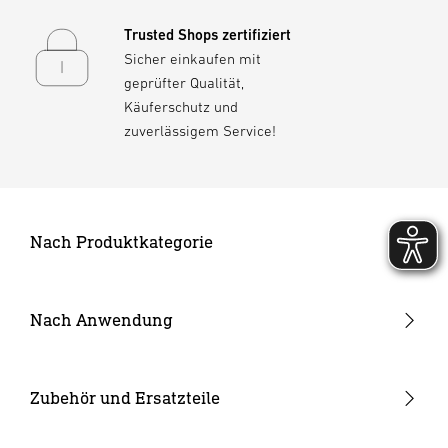
Trusted Shops zertifiziert
Sicher einkaufen mit
geprüfter Qualität,
Käuferschutz und
zuverlässigem Service!
Nach Produktkategorie
Neuheiten
24V Garten-Lichtsystem
Nach Anwendung
Außenleuchten
Garten & Terrasse
Strahler und Spots
Hauseingang
Zubehör und Ersatzteile
Innenleuchten
Hof & Einfahrt
24V Zubehör