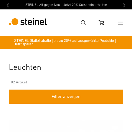
STEINEL Alt gegen Neu – Jetzt 20% Gutschein erhalten
Suche
WARENKORB
STEINEL Staffelrabatte | bis zu 20% auf ausgewählte Produkte |
Jetzt sparen
Suchbegriff eingeben
Suche
Leuchten
102 Artikel
Filter anzeigen