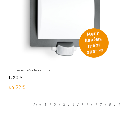
E27 Sensor-Außenleuchte
L 20 S
64,99 €
Seite
1
2
3
4
5
6
7
8
9