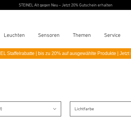
STEINEL Alt gegen Neu – Jetzt 20% Gutschein erhalten
Leuchten
Sensoren
Themen
Service
Suc
L Staffelrabatte | bis zu 20% auf ausgewählte Produkte | Jetzt
Suche
B
P
Pas
)
Lichtfarbe