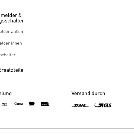
melder &
sschalter
lder außen
lder innen
chalter
rsatzteile
hlung
Versand durch