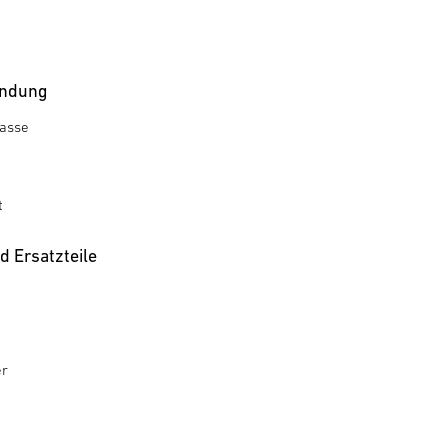
ndung
rasse
t
 Ersatzteile
er