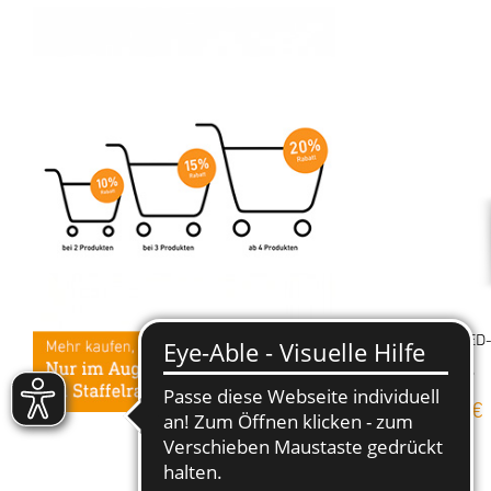
Sensor-LED
L 260 S
139,00 €