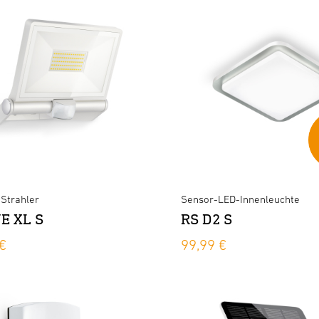
Strahler
Sensor-LED-Innenleuchte
E XL S
RS D2 S
€
99,99 €