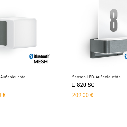
-Außenleuchte
Sensor-LED-Außenleuchte
L 820 SC
0 €
209,00 €
XLED home 2 S schwarz
×