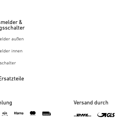
melder &
sschalter
lder außen
lder innen
chalter
rsatzteile
hlung
Versand durch