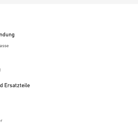
ndung
rasse
t
 Ersatzteile
er