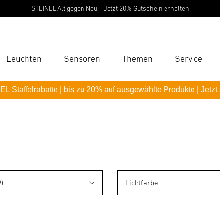
STEINEL Alt gegen Neu – Jetzt 20% Gutschein erhalten
Leuchten
Sensoren
Themen
Service
Suc
L Staffelrabatte | bis zu 20% auf ausgewählte Produkte | Jetzt
Suche
B
P
Pas
)
Lichtfarbe