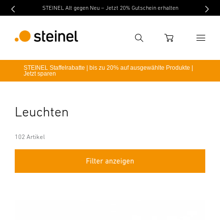
STEINEL Alt gegen Neu – Jetzt 20% Gutschein erhalten
Suche
WARENKORB
STEINEL Staffelrabatte | bis zu 20% auf ausgewählte Produkte |
Jetzt sparen
Suchbegriff eingeben
Suche
Leuchten
102 Artikel
Filter anzeigen