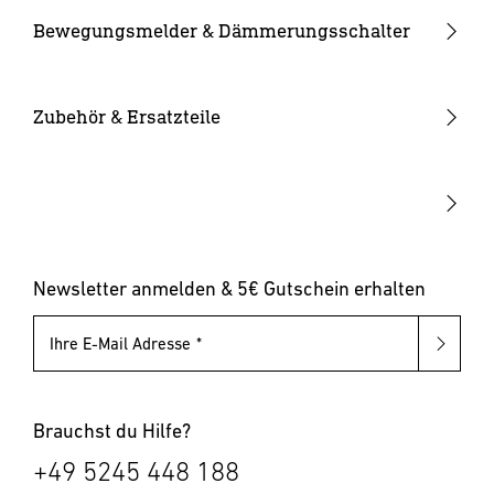
Kameraleuchten
Ersatzgläser
Bewegungsmelder & Dämmerungsschalter
Smarte Leuchten
Eckwandhalter
Bewegungsmelder außen
Solarleuchten
Leuchtmittel
Bewegungsmelder innen
Zubehör & Ersatzteile
Up-/Downlights
Sonstiges
Dämmerungsschalter
Hausnummernleuchten
Leuchten mit austauschbarem Leuchtmittel
Pollerleuchten
Newsletter anmelden & 5€ Gutschein erhalten
Ihre E-Mail Adresse
Brauchst du Hilfe?
+49 5245 448 188