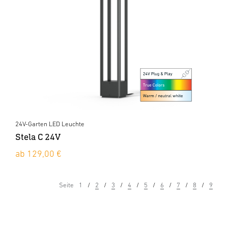
24V-Garten LED Leuchte
Stela C 24V
ab 129,00 €
Seite
1
2
3
4
5
6
7
8
9