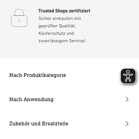
Trusted Shops zertifiziert
Sicher einkaufen mit
geprüfter Qualität,
Käuferschutz und
zuverlässigem Service!
Nach Produktkategorie
Neuheiten
24V Garten-Lichtsystem
Nach Anwendung
Außenleuchten
Garten & Terrasse
Strahler und Spots
Hauseingang
Zubehör und Ersatzteile
Innenleuchten
Hof & Einfahrt
24V Zubehör