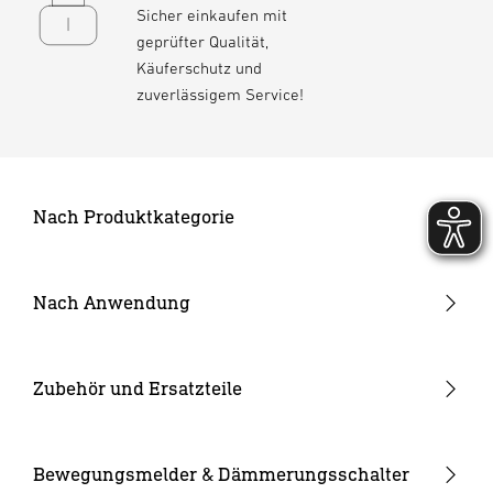
Sicher einkaufen mit
geprüfter Qualität,
Käuferschutz und
zuverlässigem Service!
Nach Produktkategorie
Neuheiten
24V Garten-Lichtsystem
Nach Anwendung
Außenleuchten
Garten & Terrasse
Strahler und Spots
Hauseingang
Zubehör und Ersatzteile
Innenleuchten
Hof & Einfahrt
24V Zubehör
Kameraleuchten
Ersatzgläser
Bewegungsmelder & Dämmerungsschalter