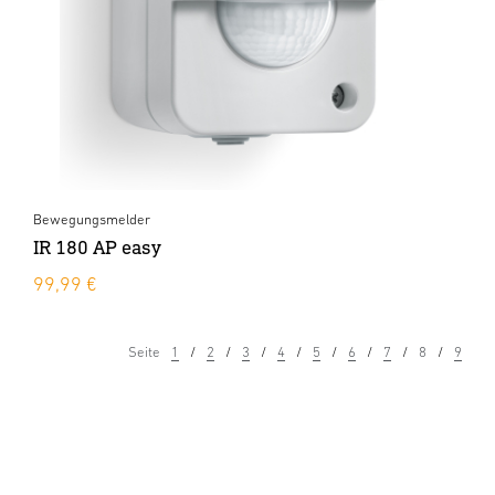
Bewegungsmelder
IR 180 AP easy
99,99 €
Seite
1
2
3
4
5
6
7
8
9