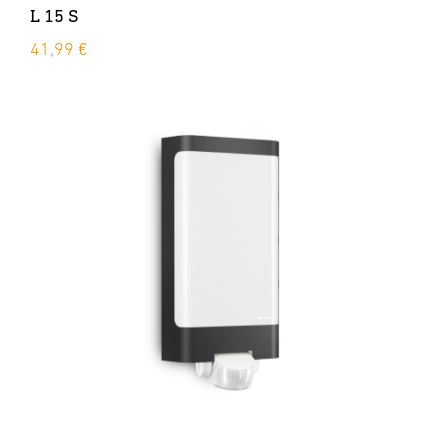
L 15 S
41,99 €