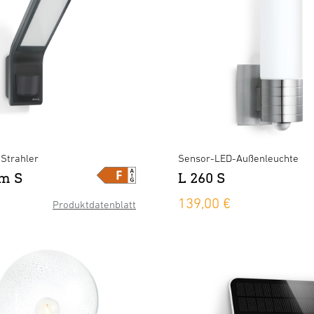
Strahler
Sensor-LED-Außenleuchte
im S
L 260 S
139,00 €
Produktdatenblatt