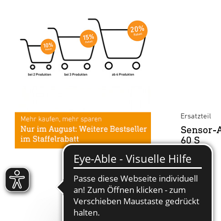
Ersatzteil
Sensor-A
60 S
1,49 €