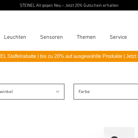
STEINEL Alt gegen Neu – Jetzt 20% Gutschein erhalten
Leuchten
Sensoren
Themen
Service
Suc
L Staffelrabatte | bis zu 20% auf ausgewählte Produkte | Jetzt
Suche
B
winkel
Farbe
P
Pas