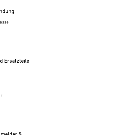
ndung
rasse
t
 Ersatzteile
er
melder &