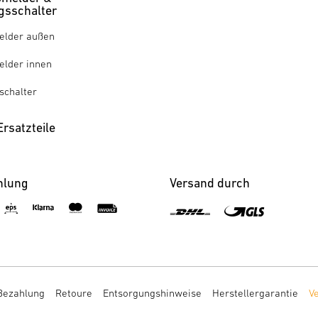
sschalter
lder außen
lder innen
chalter
rsatzteile
hlung
Versand durch
Bezahlung
Retoure
Entsorgungshinweise
Herstellergarantie
V