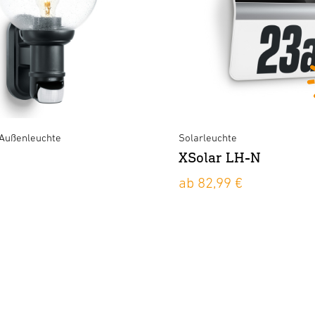
Außenleuchte
Solarleuchte
XSolar LH-N
ab 82,99 €
XLED slim S anthrazit
×