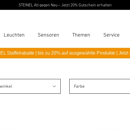
STEINEL Alt gegen Neu – Jetzt 20% Gutschein erhalten
Leuchten
Sensoren
Themen
Service
Suc
L Staffelrabatte | bis zu 20% auf ausgewählte Produkte | Jetzt
Suche
B
winkel
Farbe
P
Pas