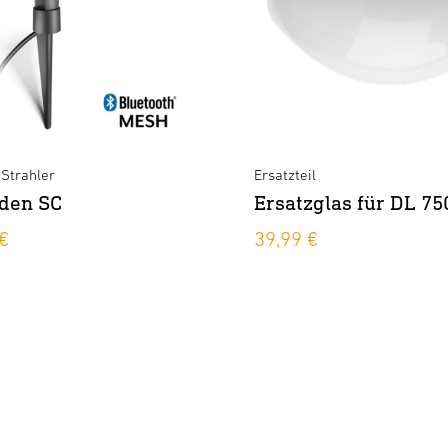
Strahler
Ersatzteil
rden SC
Ersatzglas für DL 75
€
39,99 €
XLED home 2 S schwarz
×