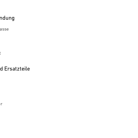
ndung
rasse
t
 Ersatzteile
er