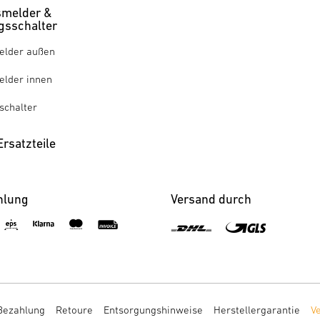
melder &
sschalter
lder außen
lder innen
chalter
rsatzteile
hlung
Versand durch
Bezahlung
Retoure
Entsorgungshinweise
Herstellergarantie
V