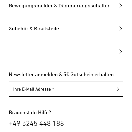
Kameraleuchten
Ersatzgläser
Bewegungsmelder & Dämmerungsschalter
Smarte Leuchten
Eckwandhalter
Bewegungsmelder außen
Solarleuchten
Leuchtmittel
Bewegungsmelder innen
Zubehör & Ersatzteile
Up-/Downlights
Sonstiges
Dämmerungsschalter
Hausnummernleuchten
Leuchten mit austauschbarem Leuchtmittel
Pollerleuchten
Newsletter anmelden & 5€ Gutschein erhalten
Ihre E-Mail Adresse
Brauchst du Hilfe?
+49 5245 448 188