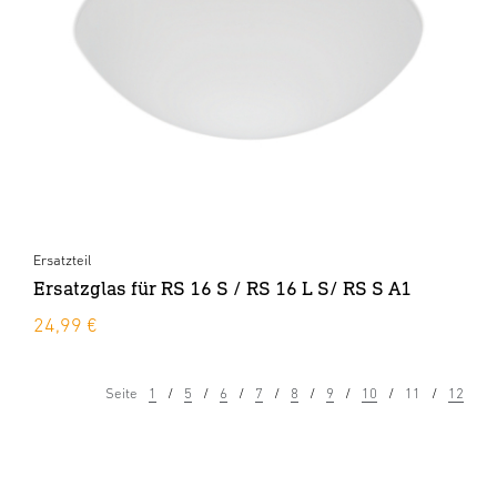
Ersatzteil
Ersatzglas für RS 16 S / RS 16 L S/ RS S A1
24,99 €
Seite
1
5
6
7
8
9
10
11
12