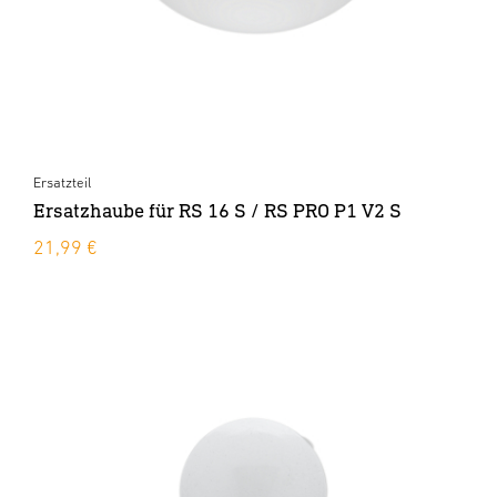
Ersatzteil
Ersatzhaube für RS 16 S / RS PRO P1 V2 S
21,99 €