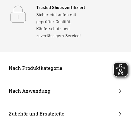
Trusted Shops zertifiziert
Sicher einkaufen mit
geprüfter Qualität,
Käuferschutz und
zuverlässigem Service!
Nach Produktkategorie
Neuheiten
24V Garten-Lichtsystem
Nach Anwendung
Außenleuchten
Garten & Terrasse
Strahler und Spots
Hauseingang
Zubehör und Ersatzteile
Innenleuchten
Hof & Einfahrt
24V Zubehör