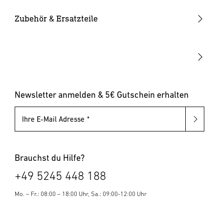
Solarleuchten
Leuchtmittel
Bewegungsmelder innen
Zubehör & Ersatzteile
Up-/Downlights
Sonstiges
Dämmerungsschalter
Hausnummernleuchten
Leuchten mit austauschbarem Leuchtmittel
Pollerleuchten
Newsletter anmelden & 5€ Gutschein erhalten
Ihre E-Mail Adresse
Brauchst du Hilfe?
+49 5245 448 188
Mo. – Fr.: 08:00 – 18:00 Uhr, Sa.: 09:00-12:00 Uhr