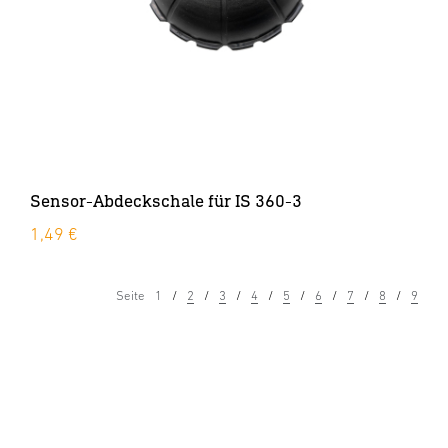
Sensor-Abdeckschale für IS 360-3
1,49 €
Seite
1
2
3
4
5
6
7
8
9