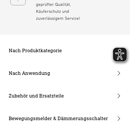
geprüfter Qualität,
Käuferschutz und
zuverlässigem Service!
Nach Produktkategorie
Neuheiten
24V Garten-Lichtsystem
Nach Anwendung
Außenleuchten
Garten & Terrasse
Strahler und Spots
Hauseingang
Zubehör und Ersatzteile
Innenleuchten
Hof & Einfahrt
24V Zubehör
Kameraleuchten
Ersatzgläser
Bewegungsmelder & Dämmerungsschalter
Smarte Leuchten
Eckwandhalter
Bewegungsmelder außen